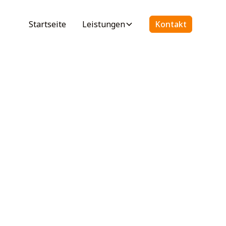
Startseite
Leistungen
Kontakt
ition
innen
anieren Altbauten
oderner Technik.