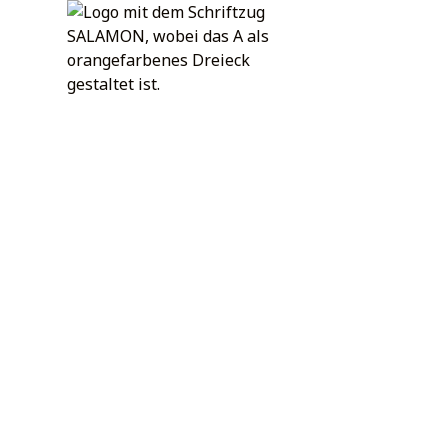
Altb
bewa
Ob Dielenböden, 
mit Fingerspitz