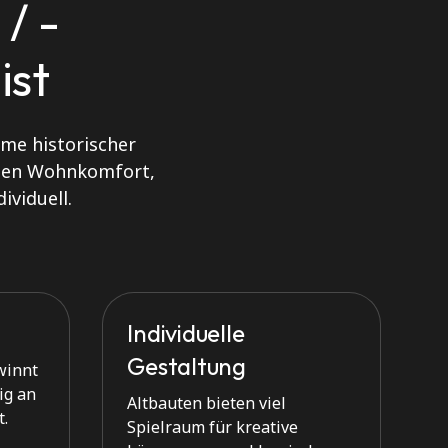
/ -
ist
me historischer
 den Wohnkomfort,
ividuell.
Individuelle
Gestaltung
winnt
ig an
Altbauten bieten viel
.
Spielraum für kreative