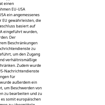
at einen
rahmen EU-USA
 USA ein angemessenes
 EU gewährleisten, die
schluss basiert auf
A eingeführt wurden,
rden. Der
erem Beschränkungen
chrichtendienste zu
geführt, um den Zugang
und verhältnismäßige
schränken. Zudem wurde
 US-Nachrichtendienste
ungen für
s wurde außerdem ein
et, um Beschwerden von
en zu bearbeiten und zu
 es somit europäischen
men zu übermitteln,