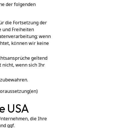
ne der folgenden
r die Fortsetzung der
e und Freiheiten
atenverarbeitung; wenn
htet, können wir keine
echtsansprüche geltend
 nicht, wenn sich Ihr
ufzubewahren.
 Voraussetzung(en)
ie USA
Unternehmen, die Ihre
nd ggf.